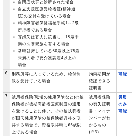
自閉症状群と診断された場合
自立支援医療受給者証(精神通
院)の交付を受けている場合
精神障害者保健福祉手帳1～2級
所持者である場合
寡婦又は寡夫に該当し、18歳未
満の扶養親族を有する場合
常時就床している60歳以上75歳
未満の者で要介護認定4以上の
場合
6
刑務所等に入っているため、給付制
拘禁期間が
可能
限を受けている場合
確認できる
証明書
7
被用者保険(職場の健康保険など)の被
被用者保険
併用
保険者が後期高齢者医療制度の適用
の喪失証明
のみ
を受けることに伴い、その被扶養者
書・マイナ
可能
が国民健康保険の被保険者資格を取
ンバーがわ
得する場合で、資格取得時に65歳以
かるもの
上である場合
(※3)