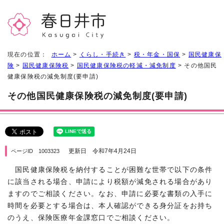
現在の位置：
ホーム
>
くらし・手続き
>
税・年金・国保
>
国民健康保
険
>
国民健康保険税
>
国民健康保険税の軽減・減免制度
> その他国民
健康保険税の減免制度(要申請)
その他国民健康保険税の減免制度(要申請)
更新日 令和7年4月24日
ページID 1003323
国民健康保険税を納付することが困難な世帯で以下の条件
に該当される場合、申請により税額が減免される場合があり
ますのでご相談ください。なお、申請に必要な書類の入手に
時間を必要とする場合は、本人確認ができる身分証をお持ち
のうえ、保険医療年金課窓口でご相談ください。