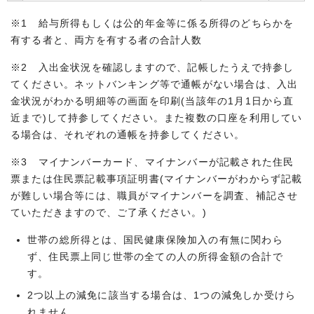
※1 給与所得もしくは公的年金等に係る所得のどちらかを
有する者と、両方を有する者の合計人数
※2 入出金状況を確認しますので、記帳したうえで持参し
てください。ネットバンキング等で通帳がない場合は、入出
金状況がわかる明細等の画面を印刷(当該年の1月1日から直
近まで)して持参してください。また複数の口座を利用してい
る場合は、それぞれの通帳を持参してください。
※3 マイナンバーカード、マイナンバーが記載された住民
票または住民票記載事項証明書(マイナンバーがわからず記載
が難しい場合等には、職員がマイナンバーを調査、補記させ
ていただきますので、ご了承ください。)
世帯の総所得とは、国民健康保険加入の有無に関わら
ず、住民票上同じ世帯の全ての人の所得金額の合計で
す。
2つ以上の減免に該当する場合は、1つの減免しか受けら
れません。