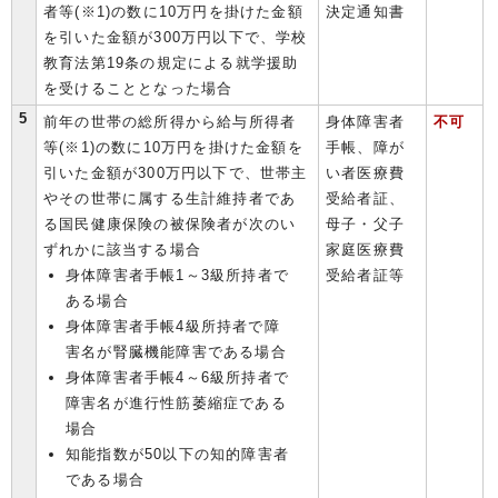
者等(※1)の数に10万円を掛けた金額
決定通知書
を引いた金額が300万円以下で、学校
教育法第19条の規定による就学援助
を受けることとなった場合
5
前年の世帯の総所得から給与所得者
身体障害者
不可
等(※1)の数に10万円を掛けた金額を
手帳、障が
引いた金額が300万円以下で、世帯主
い者医療費
やその世帯に属する生計維持者であ
受給者証、
る国民健康保険の被保険者が次のい
母子・父子
ずれかに該当する場合
家庭医療費
身体障害者手帳1～3級所持者で
受給者証等
ある場合
身体障害者手帳4級所持者で障
害名が腎臓機能障害である場合
身体障害者手帳4～6級所持者で
障害名が進行性筋萎縮症である
場合
知能指数が50以下の知的障害者
である場合