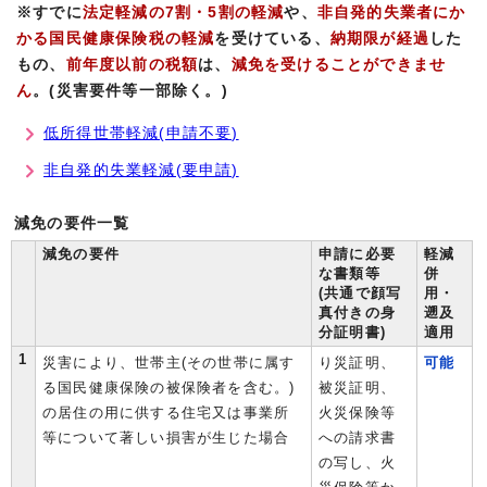
※すでに
法定軽減の7割・5割の軽減
や、
非自発的失業者にか
かる国民健康保険税の軽減
を受けている、
納期限が経過
した
もの、
前年度以前の税額
は、
減免を受けることができませ
ん
。(災害要件等一部除く。)
低所得世帯軽減(申請不要)
非自発的失業軽減(要申請)
減免の要件一覧
減免の要件
申請に必要
軽減
な書類等
併
(共通で顔写
用・
真付きの身
遡及
分証明書)
適用
1
災害により、世帯主(その世帯に属す
り災証明、
可能
る国民健康保険の被保険者を含む。)
被災証明、
の居住の用に供する住宅又は事業所
火災保険等
等について著しい損害が生じた場合
への請求書
の写し、火