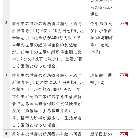
災保険等か
らの支払い
通知
2
前年中の世帯の総所得金額から給与
今年の収入
不可
所得者等(※1)の数に10万円を掛けた
がわかる書
金額を引いた金額が400万円以下で、
類(給与明細
今年の世帯の総所得金額の見込額
等)、通帳
が、前年中の世帯の総所得金額に比
(※2)
べ、2分の1以下に減少し、生活が著
しく困難となった場合。
3
前年中の世帯の総所得金額から給与
診断書、通
不可
所得者等(※1)の数に10万円を掛けた
帳(※2)
金額を引いた金額が300万円以下で、
世帯主やその世帯に属する生計維持
者である国民健康保険の被保険者が
疾病、負傷等による長期療養によ
り、世帯の所得が減少し、生活が著
しく困難となった場合。
4
前年中の世帯の総所得から給与所得
就学援助の
不可