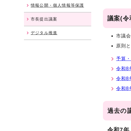
情報公開・個人情報等保護
議案(令
市長提出議案
デジタル推進
市議
原則
予算
令和8
令和8
令和8
過去の
令和7年