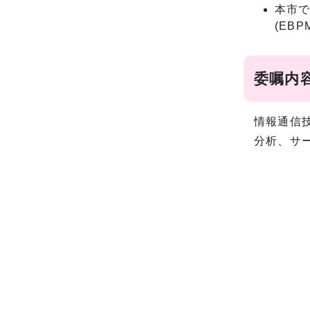
本市で
(EB
委嘱内
情報通信技
分析、サ