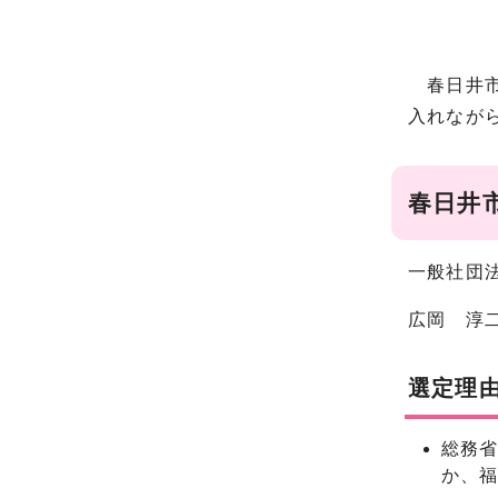
春日井市
入れなが
春日井市
一般社団
広岡 淳二
選定理
総務省
か、福