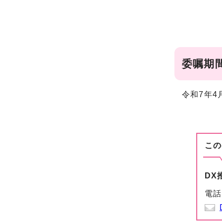
委嘱期
令和7年4
この
DX
電話