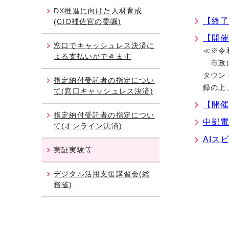
DX推進に向けた人材育成
【終了
(CIO補佐官の委嘱)
【開催
窓口でキャッシュレス決済に
≪※令
よる支払いができます
市政に
タウン
指定納付受託者の指定につい
録の上
て(窓口キャッシュレス決済)
【開
指定納付受託者の指定につい
中部電
て(オンライン決済)
AIス
実証実験等
デジタル活用支援講習会(総
務省)