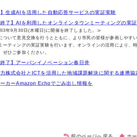
】生成AIを活用した自動応答サービスの実証実験
終了】AIを利用したオンラインタウンミーティングの実
和3年9月30日(木曜日)に開催を終了しました。≫
ついて意見交換を行うとともに、より市民の皆様が参画しやすい
ミーティングの実証実験を行います。オンラインの活用により、
、ぜひご参加ください。
催終了】アーバンイノベーション春日井
力株式会社とICTを活用した地域課題解決に関する連携協
ピーカーAmazon Echoでごみ出し情報を
前のページへ戻る
ホ