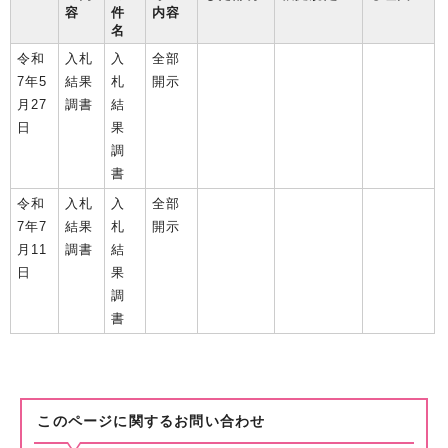
容
件
内容
名
令和
入札
入
全部
7年5
結果
札
開示
月27
調書
結
日
果
調
書
令和
入札
入
全部
7年7
結果
札
開示
月11
調書
結
日
果
調
書
このページに関する
お問い合わせ