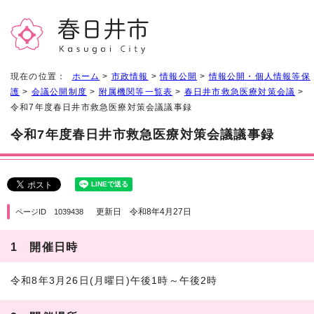
現在の位置：
ホーム
>
市政情報
>
情報公開
>
情報公開・個人情報等保
護
>
会議公開制度
>
附属機関等一覧表
>
春日井市救急医療対策会議
>
令和7年度春日井市救急医療対策会議議事録
令和7年度春日井市救急医療対策会議議事録
更新日 令和8年4月27日
ページID 1039438
1 開催日時
令和8年3月26日(月曜日)午後1時～午後2時