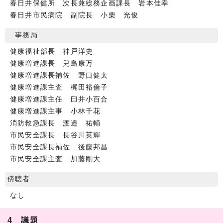
春日井保健所 次長兼総務企画課長 岩本佳幸
春日井市民病院 副院長 小栗 光俊
事務局
健康福祉部長 神戸洋史
健康増進課長 兒島康万
健康増進課長補佐 野口健太
健康増進課主査 梶田裕倫子
健康増進課主任 臼井小百合
健康増進課主事 小林千花
消防救急課長 渡邉 祐輔
市民安全課長 長谷川英輝
市民安全課長補佐 後藤邦昌
市民安全課主査 加藤剛大
傍聴者
なし
4 議題