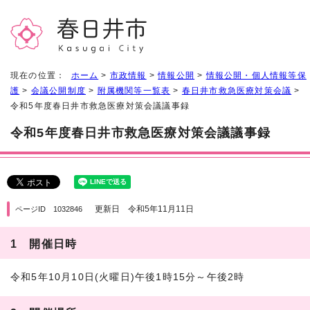
現在の位置：
ホーム
>
市政情報
>
情報公開
>
情報公開・個人情報等保
護
>
会議公開制度
>
附属機関等一覧表
>
春日井市救急医療対策会議
>
令和5年度春日井市救急医療対策会議議事録
令和5年度春日井市救急医療対策会議議事録
更新日 令和5年11月11日
ページID 1032846
1 開催日時
令和5年10月10日(火曜日)午後1時15分～午後2時