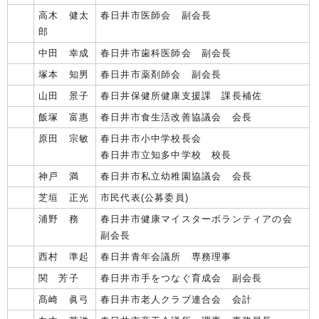
高木 健太
春日井市医師会 副会長
郎
中田 幸成
春日井市歯科医師会 副会長
塚本 知男
春日井市薬剤師会 副会長
山田 景子
春日井保健所健康支援課 課長補佐
飯塚 富惠
春日井市食生活改善協議会 会長
原田 宗敏
春日井市小中学校長会
春日井市立知多中学校 校長
神戸 満
春日井市私立幼稚園協議会 会長
芝垣 正光
市民代表(公募委員)
浦野 務
春日井市健康マイスターボランティアの会
副会長
西村 準起
春日井青年会議所 専務理事
関 芳子
春日井市手をつなぐ育成会 副会長
髙崎 眞弓
春日井市老人クラブ連合会 会計