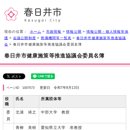
現在の位置：
ホーム
>
市政情報
>
情報公開
>
情報公開・個人情報等保
護
>
会議公開制度
>
附属機関等一覧表
>
春日井市健康施策等推進協議
会
> 春日井市健康施策等推進協議会委員名簿
春日井市健康施策等推進協議会委員名簿
更新日 令和7年8月13日
ページID 1007573
役
氏名
所属団体等
職
委
北浦 靖之
中部大学 教授
員
青柳 美樹
愛知県立大学 准教授