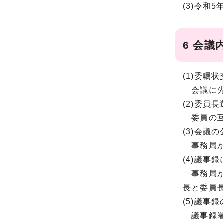
(3)令和
6 会議
(1)委嘱
会議に先
(2)委員
委員の互
(3)会議
事務局か
(4)議事
事務局か
長と委員
(5)議事
議事録署