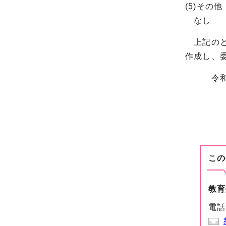
(5)その他
なし
上記のと
作成し、
令和5年
委
署
この
教育
電話