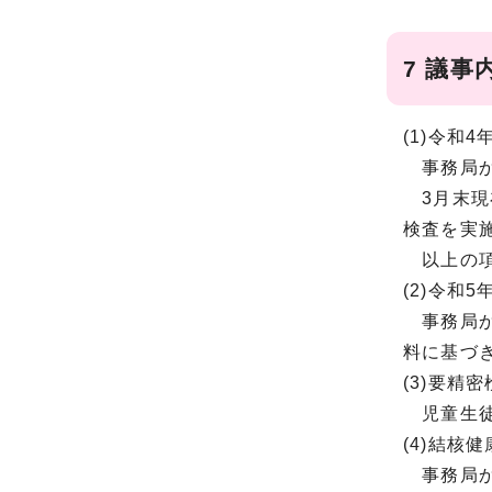
7 議事
(1)令和
事務局か
3月末現
検査を実
以上の項
(2)令和
事務局か
料に基づ
(3)要精
児童生徒
(4)結核
事務局か