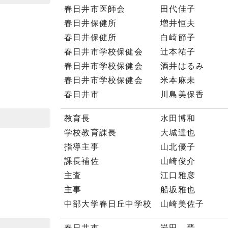
春日井市医師会 田代佳子
春日井保健所 増井恒夫
春日井保健所 白崎節子
春日井市学校保健会 辻本祐子
春日井市学校保健会 酒井はるみ
春日井市学校保健会 米本麻未
春日井市 川島美保香
教育長 水田博和
学校教育課長 大城達也
指導主事 山北優子
課長補佐 山崎俊介
主査 江口雅彦
主事 船坂雅也
中部大学春日丘中学校 山崎美佐子
春日井市 岩田 晋