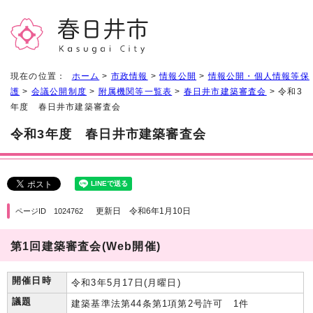
現在の位置：
ホーム
>
市政情報
>
情報公開
>
情報公開・個人情報等保
護
>
会議公開制度
>
附属機関等一覧表
>
春日井市建築審査会
> 令和3
年度 春日井市建築審査会
令和3年度 春日井市建築審査会
更新日 令和6年1月10日
ページID 1024762
第1回建築審査会(Web開催)
開催日時
令和3年5月17日(月曜日)
議題
建築基準法第44条第1項第2号許可 1件