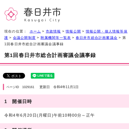
現在の位置：
ホーム
>
市政情報
>
情報公開
>
情報公開・個人情報等保
護
>
会議公開制度
>
附属機関等一覧表
>
春日井市総合計画審議会
> 第
1回春日井市総合計画審議会議事録
第1回春日井市総合計画審議会議事録
更新日 令和4年11月1日
ページID 1029161
1 開催日時
令和4年6月20日(月曜日)午前10時00分～正午