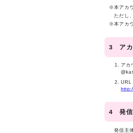
※本アカ
ただし、
※本アカ
3 ア
アカ
@kas
URL
http
4 発
発信主体