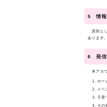
5 情
原則とし
あります
6 発
本アカウ
ホー
イベ
子育
その