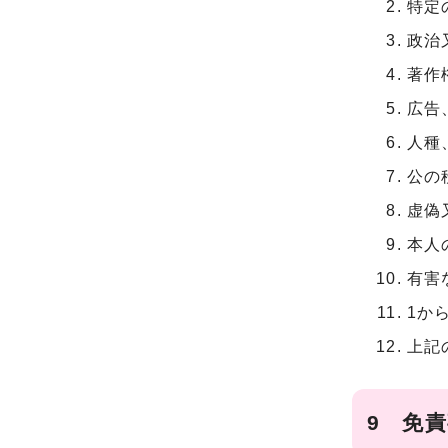
特定
政治
著作
広告
人種
公の
虚偽
本人
有害
1か
上記
9 免