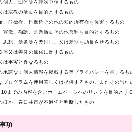
の個人、団体等を誹謗中傷するもの
又は宗教の活動を目的とするもの
権、商標権、肖像権その他の知的所有権を侵害するもの
、宣伝、勧誘、営業活動その他営利を目的とするもの
、思想、信条等を差別し、又は差別を助長させるもの
秩序又は善良の風俗に反するもの
又は事実と異なるもの
の承諾なく個人情報を掲載する等プライバシーを害するも
なプログラムを使用若しくは提供するもの。またその恐れ
ら10までの内容を含むホームページへのリンクを目的とす
のほか、春日井市が不適切と判断したもの
責事項