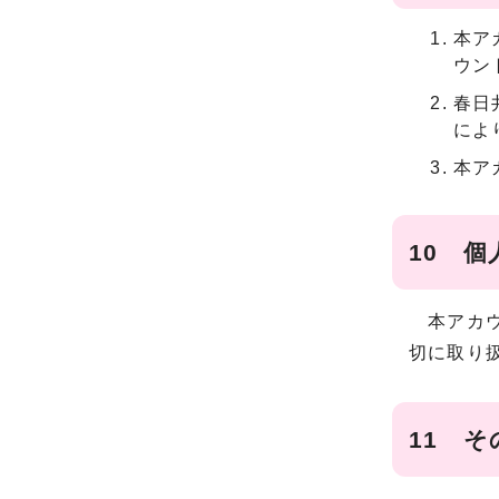
本ア
ウン
春日
によ
本ア
10 個
本アカウ
切に取り
11 そ