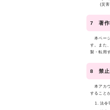
(災
7 著
本ページ
す。また
製・転用
8 禁
本アカウ
すること
法令