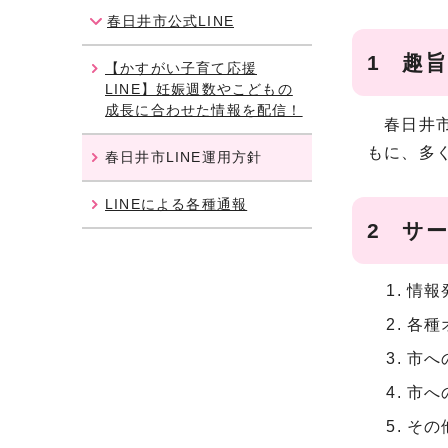
春日井市公式LINE
1 趣旨
【かすがい子育て応援
LINE】妊娠週数やこどもの
成長に合わせた情報を配信！
春日井市
もに、多
春日井市LINE運用方針
LINEによる各種通報
2 サ
情報
各種
市へ
市へ
その