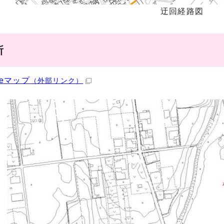
迂回経路図
所
leマップ
（外部リンク）