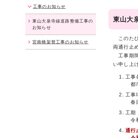
工事のお知らせ
東山大
東山大泉寺線道路整備工事の
お知らせ
このたび
宮南橋架替工事のお知らせ
両通行止
工事期間
い申し上
工事
都市
工事
春日
工期
令和
通行
令和