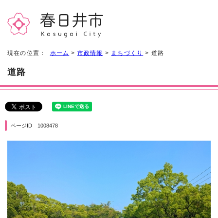
現在の位置：
ホーム
>
市政情報
>
まちづくり
> 道路
道路
ページID 1008478