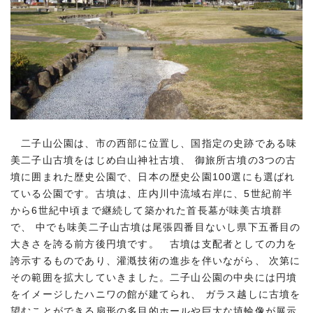
二子山公園は、市の西部に位置し、国指定の史跡である味
美二子山古墳をはじめ白山神社古墳、 御旅所古墳の3つの古
墳に囲まれた歴史公園で、日本の歴史公園100選にも選ばれ
ている公園です。古墳は、庄内川中流域右岸に、5世紀前半
から6世紀中頃まで継続して築かれた首長墓が味美古墳群
で、 中でも味美二子山古墳は尾張四番目ないし県下五番目の
大きさを誇る前方後円墳です。 古墳は支配者としての力を
誇示するものであり、灌漑技術の進歩を伴いながら、 次第に
その範囲を拡大していきました。二子山公園の中央には円墳
をイメージしたハニワの館が建てられ、 ガラス越しに古墳を
望むことができる扇形の多目的ホールや巨大な埴輪像が展示