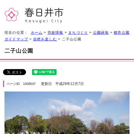
現在の位置：
ホーム
>
市政情報
>
まちづくり
>
公園緑地
>
都市公園
ガイドマップ
>
自然を楽しむ
> 二子山公園
二子山公園
更新日 平成29年12月7日
ページID 1008547