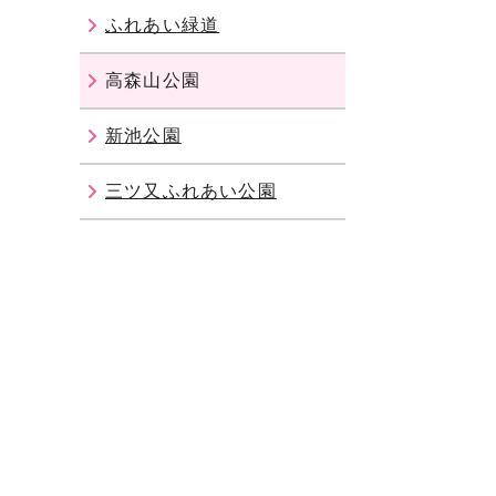
ふれあい緑道
高森山公園
新池公園
三ツ又ふれあい公園