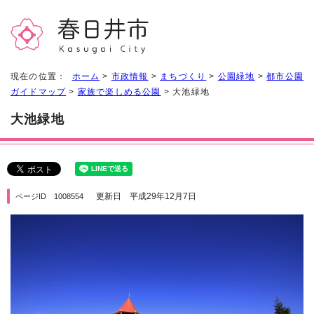
現在の位置：
ホーム
>
市政情報
>
まちづくり
>
公園緑地
>
都市公園
ガイドマップ
>
家族で楽しめる公園
> 大池緑地
大池緑地
更新日 平成29年12月7日
ページID 1008554