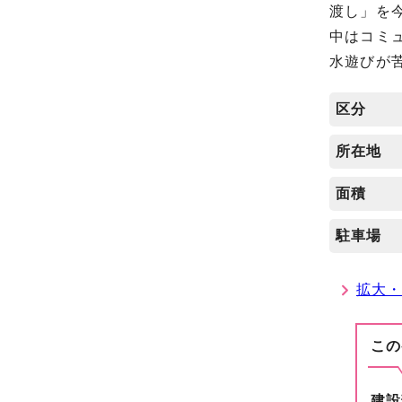
渡し」を
中はコミ
水遊びが
区分
所在地
面積
駐車場
拡大
この
建設