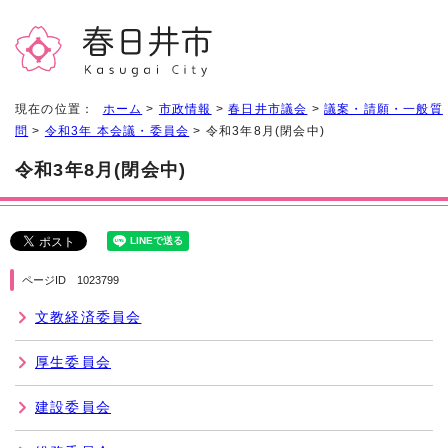
現在の位置：
ホーム
>
市政情報
>
春日井市議会
>
議案・請願・一般質
問
>
令和3年 本会議・委員会
> 令和3年8月(閉会中)
令和3年8月(閉会中)
ページID 1023799
文教経済委員会
厚生委員会
建設委員会