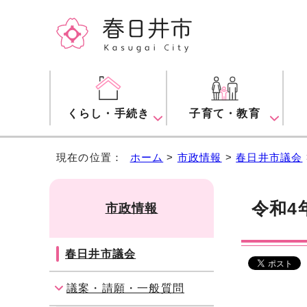
くらし・手続き
子育て・教育
現在の位置：
ホーム
>
市政情報
>
春日井市議会
令和4
市政情報
春日井市議会
議案・請願・一般質問