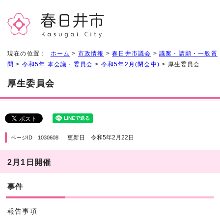
現在の位置：
ホーム
>
市政情報
>
春日井市議会
>
議案・請願・一般質
問
>
令和5年 本会議・委員会
>
令和5年2月(閉会中)
> 厚生委員会
厚生委員会
更新日 令和5年2月22日
ページID 1030608
2月1日開催
事件
報告事項