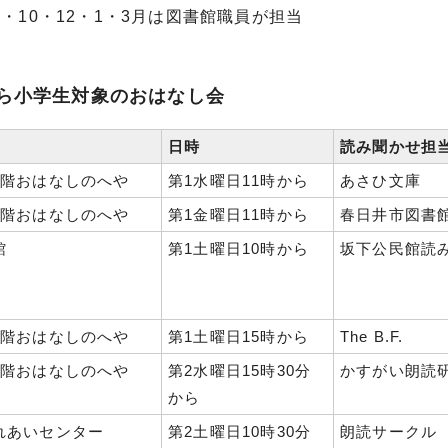
8・10・12・1・3月は図書館職員が担当
ら小学生対象のおはなし会
日時
読み聞かせ担
3階おはなしのへや
第1水曜日11時から
あさひ文庫
3階おはなしのへや
第1金曜日11時から
春日井市図書
館
第1土曜日10時から
坂下公民館読
3階おはなしのへや
第1土曜日15時から
The B.F.
3階おはなしのへや
第2水曜日15時30分
かすがい朗読
から
れあいセンター
第2土曜日10時30分
朗読サークル