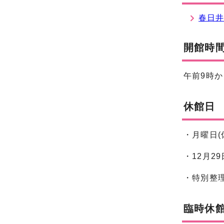
春日
開館時
午前9時か
休館日
・月曜日
・12月2
・特別整理
臨時休