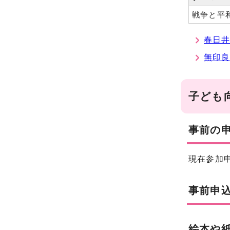
戦争と平
春日
無印
子ども
事前の
現在参加
事前申
絵本や紙