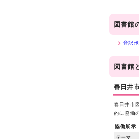
図書館
音訳ボ
図書館
春日井
春日井市図
的に協働
協働展示
テーマ