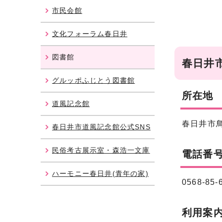
市民会館
文化フォーラム春日井
図書館
春日井
グルッポふじとう図書館
所在地
道風記念館
春日井市鳥
春日井市道風記念館公式SNS
民俗考古展示室・森浩一文庫
電話番
ハーモニー春日井(青年の家)
0568-85-
利用案内