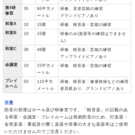
第4研
35
66平方メ
研修、音楽芸能の練習
修室
ートル
グランドピアノあり
和室A
10
15畳
研修、軽音楽・芸能の練習
和室B
10
15畳
研修のみ(楽器等の練習はできませ
ん)
和室C
38
48畳
研修、軽音楽・芸能の練習
アップライトピアノあり
会議室
10
23平方メ
研修、軽音楽・芸能の練習
ートル
プレイ
50
110平方
研修、軽音楽・健康体操などの練習
ルーム
メートル
姿見鏡あり、グランドピアノあり
注意
防音の部屋はホール及び研修室です。「軽音楽」の記載のあ
る和室・会議室・プレイルームは簡易防音のため、打楽器・
金管楽器・重低音の響く楽器や音量の大きな楽器等はご使用
いただけませんのでご注意ください。