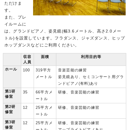
ただけま
す。
また、プレ
イルームに
は、グランドピアノ、姿見鏡(幅3.6メートル、高さ2.0メー
トル)を設置しています。フラダンス、ジャズダンス、ヒップ
ホップダンスなどにご利用ください。
収容
面積
利用目的等
人員
ホール
100
319平方
音楽芸能の練習
メートル
姿見鏡あり、セミコンサート用グラ
ンドピアノ(有料)あり
第1研
35
66平方メ
研修、音楽芸能の練習
修室
ートル
第2研
12
25平方メ
研修、音楽芸能の練習
修室
ートル
第3研
12
25平方メ
研修、音楽芸能の練習
修室
ートル
アップライトピアノあり