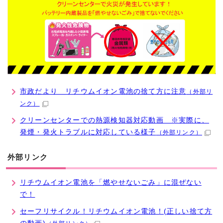
市政だより リチウムイオン電池の捨て方に注意
（外部リ
ンク）
クリーンセンターでの熱源検知器対応動画 ※実際に、
発煙・発火トラブルに対応している様子
（外部リンク）
外部リンク
リチウムイオン電池を「燃やせないごみ」に混ぜない
で！
セーフリサイクル！リチウムイオン電池！(正しい捨て方