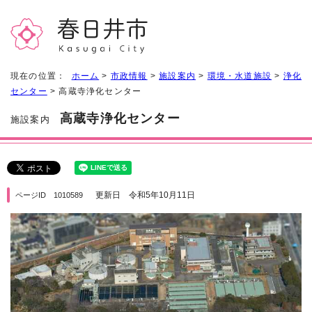
現在の位置：
ホーム
>
市政情報
>
施設案内
>
環境・水道施設
>
浄化
センター
> 高蔵寺浄化センター
高蔵寺浄化センター
施設案内
更新日 令和5年10月11日
ページID 1010589