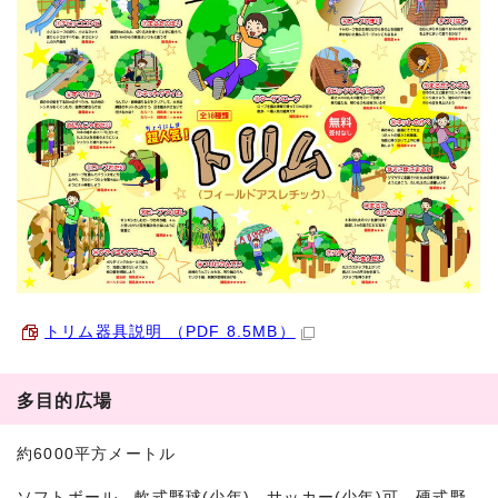
トリム器具説明 （PDF 8.5MB）
多目的広場
約6000平方メートル
ソフトボール、軟式野球(少年)、サッカー(少年)可 硬式野