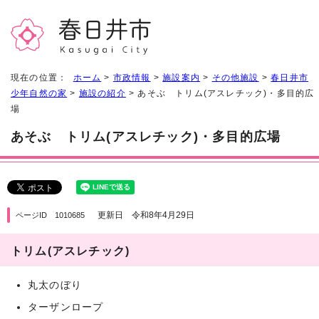
現在の位置：
ホーム
>
市政情報
>
施設案内
>
その他施設
>
春日井市
少年自然の家
>
施設の紹介
> あそぶ トリム(アスレチック)・多目的広
場
あそぶ トリム(アスレチック)・多目的広場
更新日 令和8年4月29日
ページID 1010685
トリム(アスレチック)
丸太のぼり
ターザンロープ