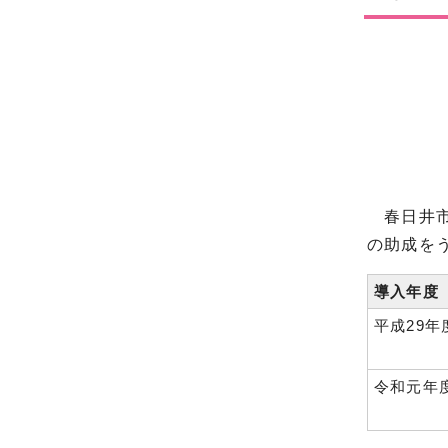
春日井市温
の助成を
導入年度
平成29年
令和元年