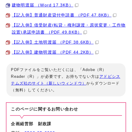
建物明渡届 （Word 17.3KB）
【記入例】普通財産貸付申請書 （PDF 47.8KB）
【記入例】借受財産(転貸・権利譲渡・原状変更・工作物
設置)承諾申請書 （PDF 49.8KB）
【記入例】土地明渡届 （PDF 38.6KB）
【記入例】建物明渡届 （PDF 44.2KB）
PDFファイルをご覧いただくには、「Adobe（R）
Reader（R）」が必要です。お持ちでない方は
アドビシス
テムズ社のサイト（新しいウィンドウ）
からダウンロード
（無料）してください。
このページに関する
お問い合わせ
企画経営部 財政課