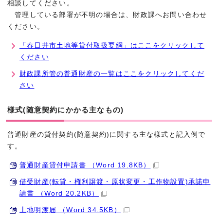
相談してください。
管理している部署が不明の場合は、財政課へお問い合わせ
ください。
「春日井市土地等貸付取扱要綱」はここをクリックして
ください
財政課所管の普通財産の一覧はここをクリックしてくだ
さい
様式(随意契約にかかる主なもの)
普通財産の貸付契約(随意契約)に関する主な様式と記入例で
す。
普通財産貸付申請書 （Word 19.8KB）
借受財産(転貸・権利譲渡・原状変更・工作物設置)承諾申
請書 （Word 20.2KB）
土地明渡届 （Word 34.5KB）