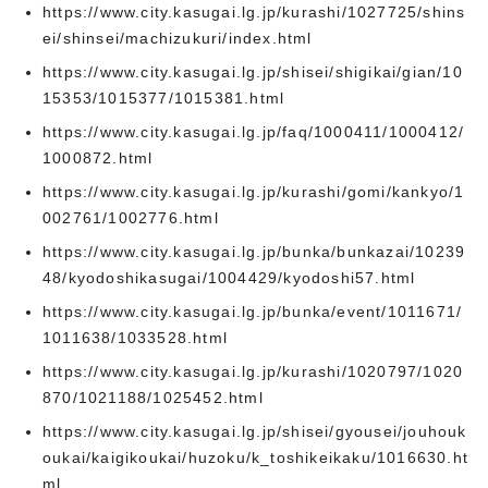
https://www.city.kasugai.lg.jp/kurashi/1027725/shins
ei/shinsei/machizukuri/index.html
https://www.city.kasugai.lg.jp/shisei/shigikai/gian/10
15353/1015377/1015381.html
https://www.city.kasugai.lg.jp/faq/1000411/1000412/
1000872.html
https://www.city.kasugai.lg.jp/kurashi/gomi/kankyo/1
002761/1002776.html
https://www.city.kasugai.lg.jp/bunka/bunkazai/10239
48/kyodoshikasugai/1004429/kyodoshi57.html
https://www.city.kasugai.lg.jp/bunka/event/1011671/
1011638/1033528.html
https://www.city.kasugai.lg.jp/kurashi/1020797/1020
870/1021188/1025452.html
https://www.city.kasugai.lg.jp/shisei/gyousei/jouhouk
oukai/kaigikoukai/huzoku/k_toshikeikaku/1016630.ht
ml