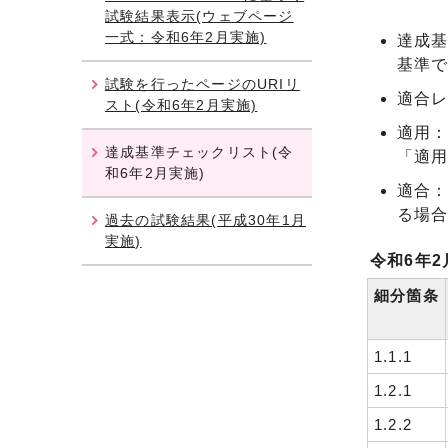
試験結果表示(ウェブページ
一式：令和6年2月実施)
達成基
基準
試験を行ったページのURIリ
適合
スト(令和6年2月実施)
適用
達成基準チェックリスト(令
「適
和6年2月実施)
適合
る場
過去の試験結果(平成30年1月
実施)
令和6年2
細分箇条
1.1.1
1.2.1
1.2.2