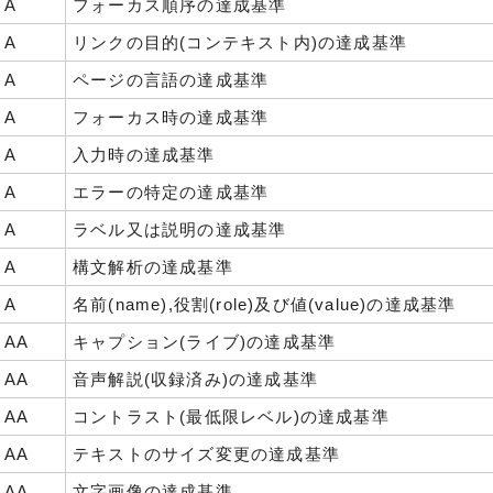
A
フォーカス順序の達成基準
A
リンクの目的(コンテキスト内)の達成基準
A
ページの言語の達成基準
A
フォーカス時の達成基準
A
入力時の達成基準
A
エラーの特定の達成基準
A
ラベル又は説明の達成基準
A
構文解析の達成基準
A
名前(name),役割(role)及び値(value)の達成基準
AA
キャプション(ライブ)の達成基準
AA
音声解説(収録済み)の達成基準
AA
コントラスト(最低限レベル)の達成基準
AA
テキストのサイズ変更の達成基準
AA
文字画像の達成基準