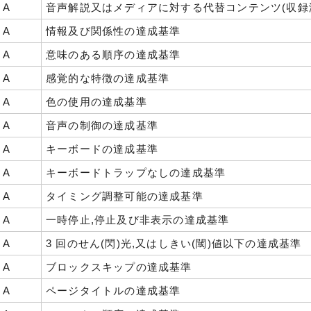
A
音声解説又はメディアに対する代替コンテンツ(収録
A
情報及び関係性の達成基準
A
意味のある順序の達成基準
A
感覚的な特徴の達成基準
A
色の使用の達成基準
A
音声の制御の達成基準
A
キーボードの達成基準
A
キーボードトラップなしの達成基準
A
タイミング調整可能の達成基準
A
一時停止,停止及び非表示の達成基準
A
3 回のせん(閃)光,又はしきい(閾)値以下の達成基準
A
ブロックスキップの達成基準
A
ページタイトルの達成基準