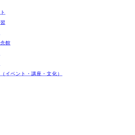
ント
学習
財
記念館
館
館
他（イベント・講座・文化）