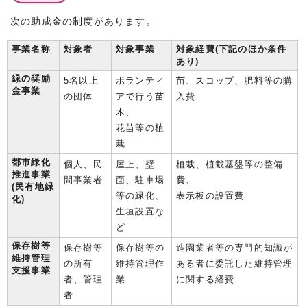
次の助成金の制度があります。
事業名称
対象者
対象事業
対象経費(下記のほか条件
あり)
緑の奨励
5名以上
ボランティ
苗、スコップ、肥料等の購
金事業
の団体
アで行う苗
入費
木、
花苗等の植
栽
都市緑化
個人、民
屋上、壁
植栽、植栽基盤等の整備
推進事業
間事業者
面、駐車場
費、
(民有地緑
等の緑化、
表示板の設置費
化)
生垣設置な
ど
保存樹等
保存樹等
保存樹等の
造園業者等の専門的知識が
維持管理
の所有
維持管理作
ある者に委託した維持管理
支援事業
者、管理
業
に関する経費
者