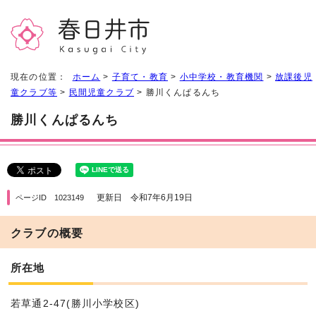
現在の位置：
ホーム
>
子育て・教育
>
小中学校・教育機関
>
放課後児
童クラブ等
>
民間児童クラブ
> 勝川くんぱるんち
勝川くんぱるんち
更新日 令和7年6月19日
ページID 1023149
クラブの概要
所在地
若草通2-47(勝川小学校区)