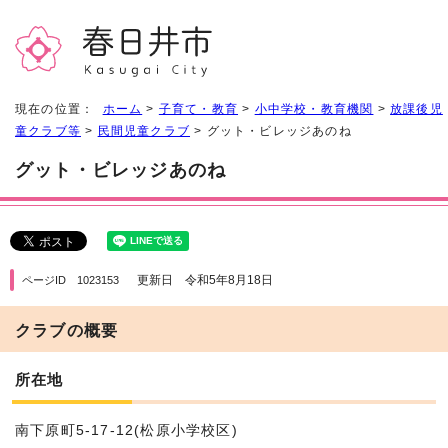
現在の位置：
ホーム
>
子育て・教育
>
小中学校・教育機関
>
放課後児
童クラブ等
>
民間児童クラブ
> グット・ビレッジあのね
グット・ビレッジあのね
更新日 令和5年8月18日
ページID 1023153
クラブの概要
所在地
南下原町5-17-12(松原小学校区)