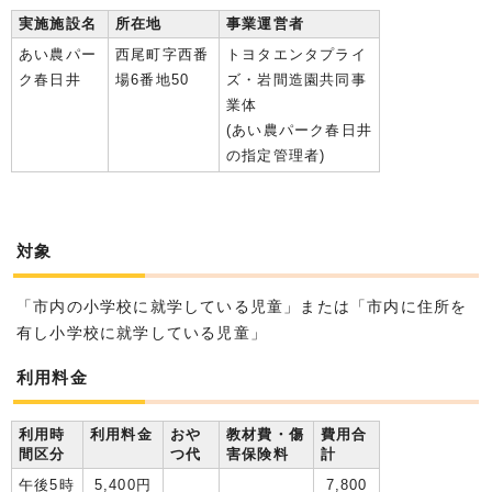
実施施設名
所在地
事業運営者
あい農パー
西尾町字西番
トヨタエンタプライ
ク春日井
場6番地50
ズ・岩間造園共同事
業体
(あい農パーク春日井
の指定管理者)
対象
「市内の小学校に就学している児童」または「市内に住所を
有し小学校に就学している児童」
利用料金
利用時
利用料金
おや
教材費・傷
費用合
間区分
つ代
害保険料
計
午後5時
5,400円
7,800