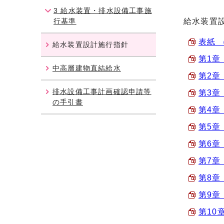
3 給水装置・排水設備工事施
行基準
給水装置
表紙 （
給水装置設計施行指針
第1章 
中高層建物直結給水
第2章
排水設備工事計画確認申請等
第3章
の手引書
第4章
第5章
第6章
第7章
第8章
第9章 
第10章