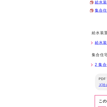
給水装
集合住
給水装置
給水
集合住宅
2 集
PD
ズ社
この