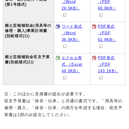
（Word
（PDF
(第1号様式)
29.5KB）
60.9KB）
郷土芸能補助金(用具等の
ワード形式
PDF形式
修理・購入)事業計画書
（Word
（PDF
(別紙様式(1))
36.0KB）
62.9KB）
郷土芸能補助金収支予算
エクセル形
PDF形式
書(別紙様式(2))
式 （Excel
（PDF
49.0KB）
143.1KB）
注：このほかに見積書の提出が必要です。
収支予算書は「保存・伝承」と共通の書式です。「用具等の
修理・購入」「保存・伝承」の両方を申請する場合、収支予
算書は1部のみ提出してください。