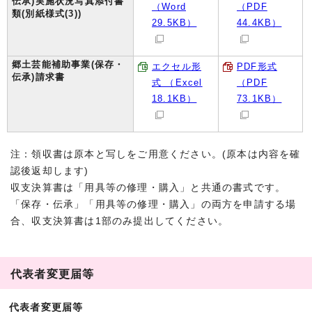
伝承)実施状況写真添付書
（Word
（PDF
類(別紙様式(3))
29.5KB）
44.4KB）
郷土芸能補助事業(保存・
エクセル形
PDF形式
伝承)請求書
式 （Excel
（PDF
18.1KB）
73.1KB）
注：領収書は原本と写しをご用意ください。(原本は内容を確
認後返却します)
収支決算書は「用具等の修理・購入」と共通の書式です。
「保存・伝承」「用具等の修理・購入」の両方を申請する場
合、収支決算書は1部のみ提出してください。
代表者変更届等
代表者変更届等