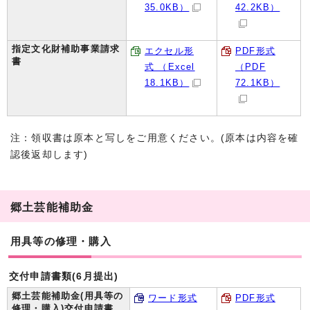
35.0KB）
42.2KB）
指定文化財補助事業請求
エクセル形
PDF形式
書
式 （Excel
（PDF
18.1KB）
72.1KB）
注：領収書は原本と写しをご用意ください。(原本は内容を確
認後返却します)
郷土芸能補助金
用具等の修理・購入
交付申請書類(6月提出)
郷土芸能補助金(用具等の
ワード形式
PDF形式
修理・購入)交付申請書