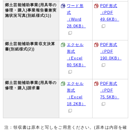
郷土芸能補助事業(用具等の
ワード形
PDF形式
修理・購入)事業報告書兼実
式
（PDF
施状況写真(別紙様式(1))
（Word
49.6KB）
28.0KB）
郷土芸能補助事業収支決算
エクセル
PDF形式
書(別紙様式(2))
形式
（PDF
（Excel
190.0KB）
80.5KB）
郷土芸能補助事業(用具等の
エクセル
PDF形式
修理・購入)請求書
形式
（PDF
（Excel
75.5KB）
18.2KB）
注：領収書は原本と写しをご用意ください。(原本は内容を確