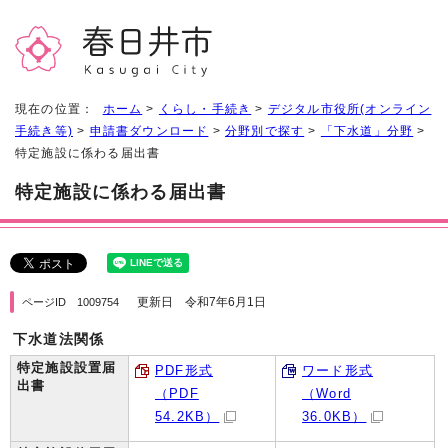
現在の位置：
ホーム
>
くらし・手続き
>
デジタル市役所(オンライン
手続き等)
>
申請書ダウンロード
>
分野別で探す
>
「下水道」分野
>
特定施設に係わる届出書
特定施設に係わる届出書
更新日 令和7年6月1日
ページID 1009754
下水道法関係
特定施設設置届
PDF形式
ワード形式
出書
（PDF
（Word
54.2KB）
36.0KB）