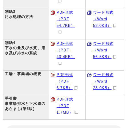
別紙3
PDF形式
ワード形式
汚水処理の方法
（PDF
（Word
54.7KB）
53.0KB）
別紙4
PDF形式
ワード形式
下水の量及び水質、用
（PDF
（Word
水及び排水の系統
43.4KB）
56.5KB）
工場・事業場の概要
PDF形式
ワード形式
（PDF
（Word
6.7KB）
28.0KB）
手引書
PDF形式
事業場排水と下水道の
（PDF
あらまし(第6版)
1.7MB）