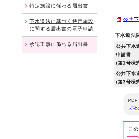
特定施設に係わる届出書
公共下
下水道法に基づく特定施設
に関する届出書の電子申請
下水道法
承認工事に係わる届出書
公共下水
申請書
(第1号様
公共下水
(第3号様
PD
ズ社
この