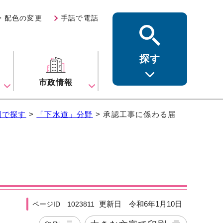
・配色の変更
手話で電話
探す
ス
市政情報
別で探す
>
「下水道」分野
> 承認工事に係わる届
更新日 令和6年1月10日
ページID 1023811