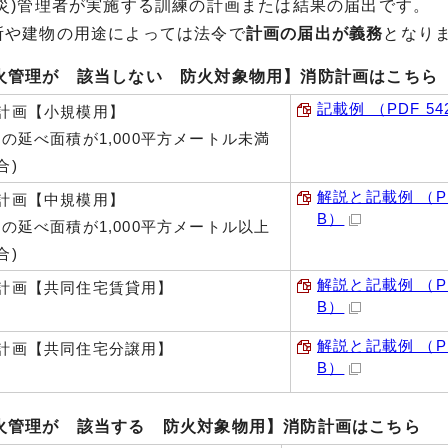
災)管理者が実施する訓練の計画または結果の届出です。
所や建物の用途によっては法令で
計画の届出が義務
となり
火管理が 該当しない 防火対象物用】消防計画はこちら
記載例 （PDF 54
計画【小規模用】
物の延べ面積が1,000平方メートル未満
合)
解説と記載例 （PD
計画【中規模用】
B）
物の延べ面積が1,000平方メートル以上
合)
解説と記載例 （PDF
計画【共同住宅賃貸用】
B）
解説と記載例 （PDF
計画【共同住宅分譲用】
B）
火管理が 該当する 防火対象物用】消防計画はこちら