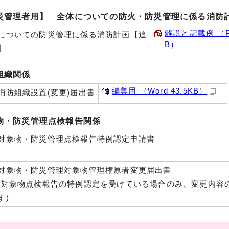
災管理者用】 全体についての防火・防災管理に係る消防
解説と記載例 （PD
についての防災管理に係る消防計画【追
B）
】
組織関係
編集用 （Word 43.5KB）
消防組織設置(変更)届出書
物・防災管理点検報告関係
対象物・防災管理点検報告特例認定申請書
対象物・防災管理対象物管理権原者変更届出書
火対象物点検報告の特例認定を受けている場合のみ、変更内容
す)