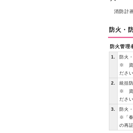
消防計
防火・防
防火管理
1.
防火・
※ 
ださ
2.
統括防
※ 
ださ
3.
防火
※「
の再