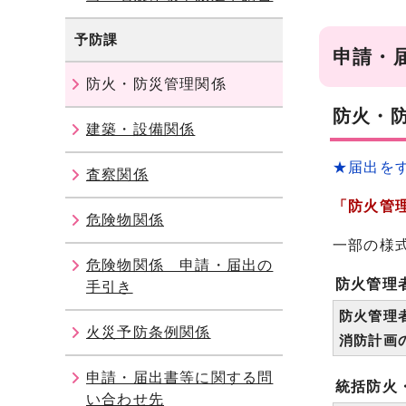
予防課
申請・
防火・防災管理関係
防火・
建築・設備関係
★届出を
査察関係
「防火管
危険物関係
一部の様
危険物関係 申請・届出の
防火管理
手引き
防火管理
火災予防条例関係
消防計画
申請・届出書等に関する問
統括防火
い合わせ先