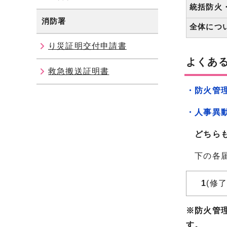
統括防火
消防署
全体につ
り災証明交付申請書
よくあ
救急搬送証明書
・防火管
・人事異
どちら
下の各届
1
(修
※防火管
す。