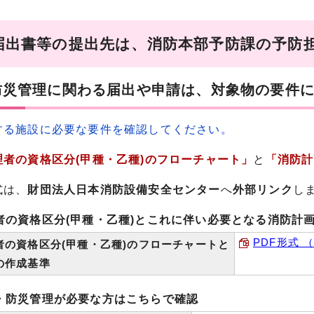
届出書等の提出先は、消防本部予防課の予防
防災管理に関わる届出や申請は、対象物の要件
する施設に必要な要件を確認してください。
理者の資格区分(甲種・乙種)のフローチャート」
と
「消防計
式は、
財団法人日本消防設備安全センター
へ
外部リンク
し
者の資格区分(甲種・乙種)とこれに伴い必要となる消防計
PDF形式 （
者の資格区分(甲種・乙種)のフローチャートと
の作成基準
・防災管理が必要な方はこちらで確認