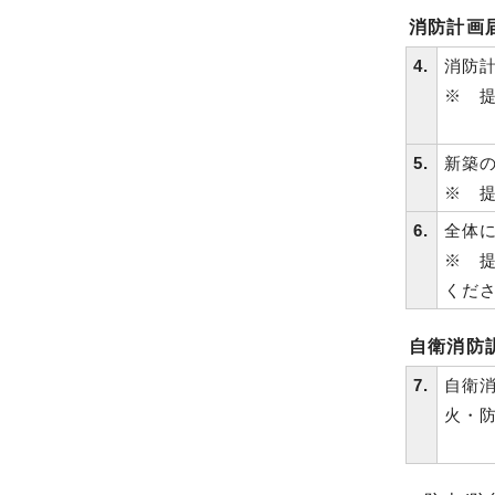
消防計画
4.
消防計
※ 
5.
新築
※ 
6.
全体に
※ 
くだ
自衛消防
7.
自衛消
火・