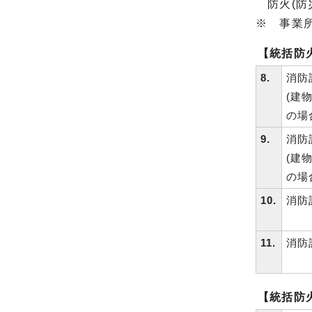
防火(防
※ 事業
【統括防
8.
消防
(建
の場
9.
消防
(建
の場
10.
消防
11.
消防
【統括防