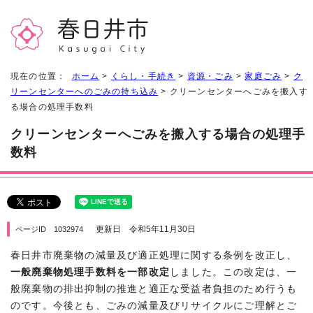
現在の位置：
ホーム
>
くらし・手続き
>
資源・ごみ
>
家庭ごみ
>
ク
リーンセンターへのごみの持ち込み
> クリーンセンターへごみを搬入す
る場合の処理手数料
クリーンセンターへごみを搬入する場合の処理手
数料
更新日 令和5年11月30日
ページID 1032974
春日井市廃棄物の減量及び適正処理に関する条例を改正し、
一般廃棄物処理手数料を一部改定
しました。この改定は、一
般廃棄物の排出抑制の推進と適正な受益者負担のため行うも
のです。今後とも、ごみの減量及びリサイクルにご理解とご