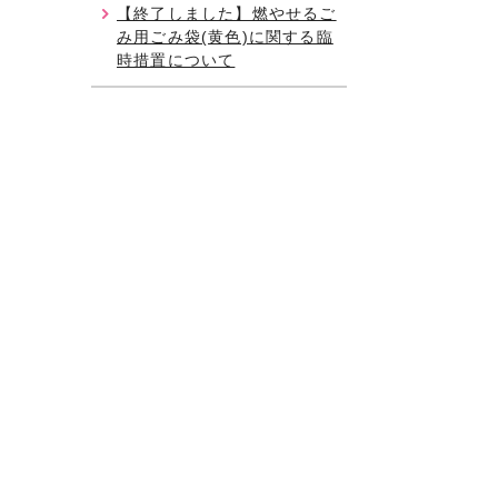
【終了しました】燃やせるご
み用ごみ袋(黄色)に関する臨
時措置について