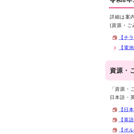
令和8
詳細は案
(資源・
【チラ
【電池
資源・
「資源・
日本語・
【日本
【英語
【ポル