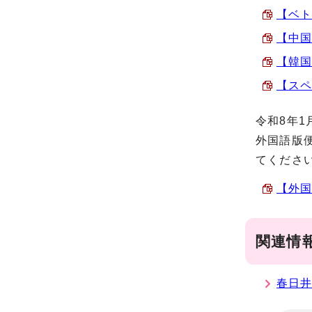
【ベト
【中国
【韓国
【スペ
令和8年
外国語版
てくださ
【外国
関連情
春日