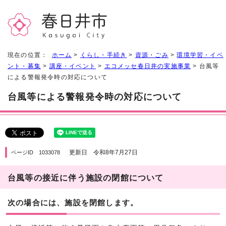
現在の位置：
ホーム
>
くらし・手続き
>
資源・ごみ
>
環境学習・イベ
ント・募集
>
講座・イベント
>
エコメッセ春日井の実施事業
> 台風等
による警報発令時の対応について
台風等による警報発令時の対応について
更新日 令和8年7月27日
ページID 1033078
台風等の接近に伴う施設の閉館について
次の場合には、施設を閉館します。