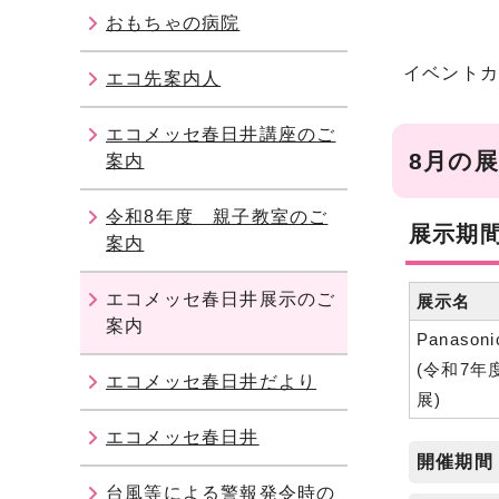
おもちゃの病院
イベント
エコ先案内人
エコメッセ春日井講座のご
8月の
案内
令和8年度 親子教室のご
展示期
案内
エコメッセ春日井展示のご
展示名
案内
Panaso
(令和7
エコメッセ春日井だより
展)
エコメッセ春日井
開催期間
台風等による警報発令時の