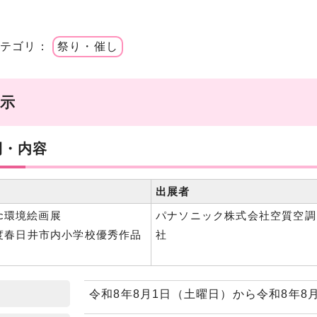
カテゴリ：
祭り・催し
展示
間・内容
出展者
nic環境絵画展
パナソニック株式会社空質空調
年度春日井市内小学校優秀作品
社
令和8年8月1日（土曜日）から令和8年8