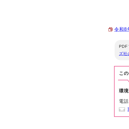
令和8
PD
ズ社
この
環境
電話