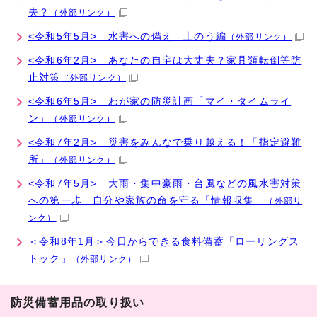
夫？
（外部リンク）
<令和5年5月> 水害への備え 土のう編
（外部リンク）
<令和6年2月> あなたの自宅は大丈夫？家具類転倒等防
止対策
（外部リンク）
<令和6年5月> わが家の防災計画「マイ・タイムライ
ン」
（外部リンク）
<令和7年2月> 災害をみんなで乗り越える！「指定避難
所」
（外部リンク）
<令和7年5月> 大雨・集中豪雨・台風などの風水害対策
への第一歩 自分や家族の命を守る「情報収集」
（外部リ
ンク）
＜令和8年1月＞今日からできる食料備蓄「ローリングス
トック」
（外部リンク）
防災備蓄用品の取り扱い