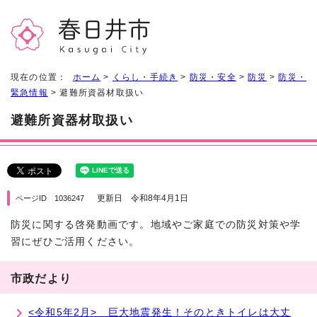
現在の位置：
ホーム
>
くらし・手続き
>
防災・安全
>
防災
>
防災・
緊急情報
> 避難所資器材取扱い
避難所資器材取扱い
更新日 令和8年4月1日
ページID 1036247
防災に関する啓発動画です。地域やご家庭での防災対策や学
習にぜひご活用ください。
市政だより
<令和5年2月> 巨大地震発生！そのときトイレは大丈