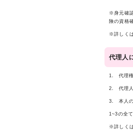
※身元確
険の資格
※詳しく
代理人
1. 代
2. 代
3. 本
1~3の全
※詳しく