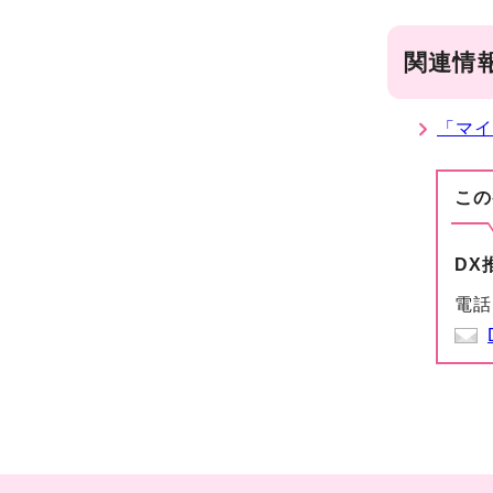
関連情
「マ
この
DX
電話