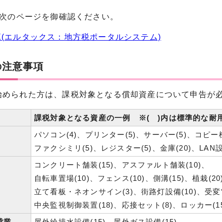
次のページを御確認ください。
AX(エルタックス：地方税ポータルシステム)
の注意事項
められた方は、課税対象となる償却資産について申告が
課税対象となる資産の一例 ※( )内は標準的な耐
パソコン(4)、プリンター(5)、サーバー(5)、コピー機
ファクシミリ(5)、レジスター(5)、金庫(20)、LAN設
コンクリート舗装(15)、アスファルト舗装(10)、
自転車置場(10)、フェンス(10)、側溝(15)、植栽(20
立て看板・ネオンサイン(3)、街路灯設備(10)、受変電
中央監視制御装置(18)、応接セット(8)、ロッカー(1
貸業
屋外給排水設備(15)、屋外ガス設備(15)、