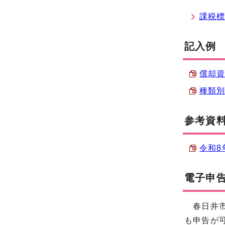
課税
記入例
償却資
種類別
参考資
令和8
電子申
春日井市
も申告が