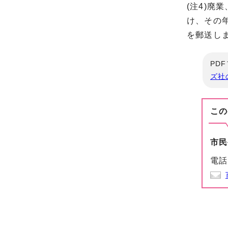
(注4)廃
け、その
を郵送しま
PD
ズ社
この
市民
電話