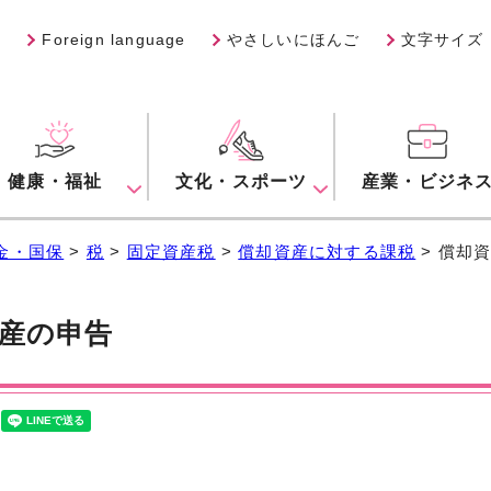
Foreign language
やさしいにほんご
文字サイズ
健康・福祉
文化・スポーツ
産業・ビジネ
金・国保
>
税
>
固定資産税
>
償却資産に対する課税
> 償却
産の申告