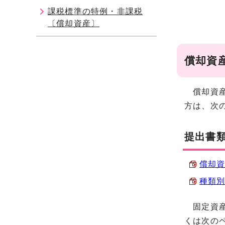
課税標準の特例・非課税
〔償却資産〕
償却資
償却資産
方は、次
提出書
償却資
種類別
固定資産
くは次の