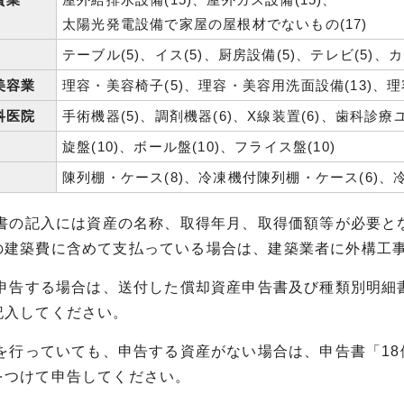
太陽光発電設備で家屋の屋根材でないもの(17)
テーブル(5)、イス(5)、厨房設備(5)、テレビ(5)、
美容業
理容・美容椅子(5)、理容・美容用洗面設備(13)、理
科医院
手術機器(5)、調剤機器(6)、X線装置(6)、歯科診療ユ
旋盤(10)、ボール盤(10)、フライス盤(10)
陳列棚・ケース(8)、冷凍機付陳列棚・ケース(6)、冷
申告書の記入には資産の名称、取得年月、取得価額等が必要
の建築費に含めて支払っている場合は、建築業者に外構工
減算申告する場合は、送付した償却資産申告書及び種類別明
記入してください。
業を行っていても、申告する資産がない場合は、申告書「1
をつけて申告してください。