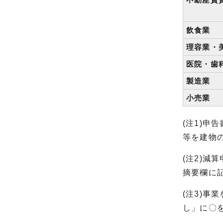
飲食業
理容業・
医院・歯
製造業
小売業
(注1)
等を建物
(注2)
摘要欄に
(注3)事
し」に〇