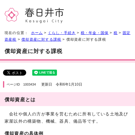
現在の位置：
ホーム
>
くらし・手続き
>
税・年金・国保
>
税
>
固定
資産税
>
償却資産に対する課税
> 償却資産に対する課税
償却資産に対する課税
更新日 令和6年1月10日
ページID 1003434
償却資産とは
会社や個人の方が事業を営むために所有している土地及び
家屋以外の構築物、機械、器具、備品等です。
償却資産の具体例