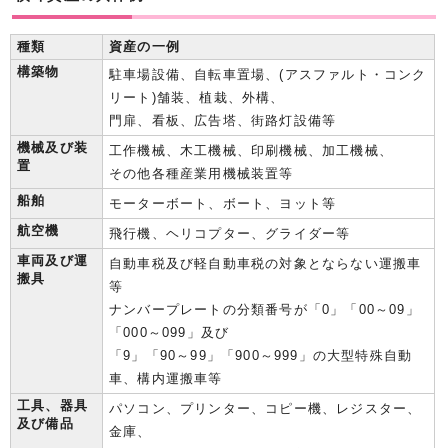
種類
資産の一例
構築物
駐車場設備、自転車置場、(アスファルト・コンク
リート)舗装、植栽、外構、
門扉、看板、広告塔、街路灯設備等
機械及び装
工作機械、木工機械、印刷機械、加工機械、
置
その他各種産業用機械装置等
船舶
モーターボート、ボート、ヨット等
航空機
飛行機、ヘリコプター、グライダー等
車両及び運
自動車税及び軽自動車税の対象とならない運搬車
搬具
等
ナンバープレートの分類番号が「0」「00～09」
「000～099」及び
「9」「90～99」「900～999」の大型特殊自動
車、構内運搬車等
工具、器具
パソコン、プリンター、コピー機、レジスター、
及び備品
金庫、