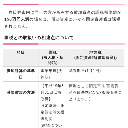
春日井市内に同一の方が所有する償却資産の課税標準額が
150万円未満
の場合は、償却資産にかかる固定資産税は課税
されません。
国税との取扱いの相違点について
項目
国税
地方税
(法人税・所
(固定資産税(償却資産))
得税)
償却計算の基準
事業年度(決
賦課期日(1月1日)
日
算期)
【平成19年3
原則として旧定率法(固定資
減価償却の方法
月31日以前
産評価基準に定める減価率に
取得】
よります。)
旧定率法、旧
定額法等の選
択制度
(建物につい