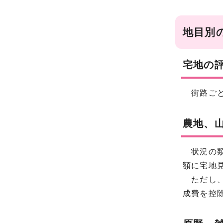
地目別
宅地の
街路ごと
農地、
状況の類
額に宅地
ただし、
成費を控