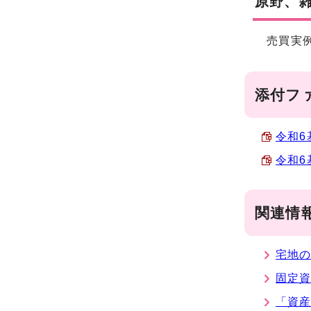
原野、
売買実例
添付フ
令和6
令和6
関連情
宅地
固定
「資