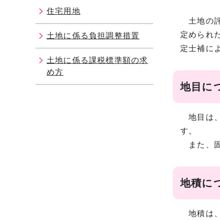
住宅用地
土地の評
定められ
土地に係る負担調整措置
定士補に
土地に係る課税標準額の求
め方
地目に
地目は、
す。
また、固
地積に
地積は、