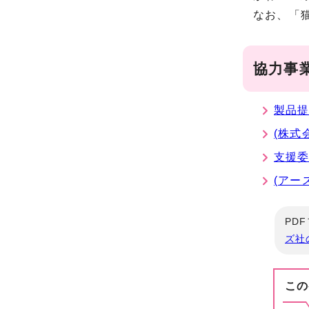
なお、「
協力事
製品提
(株式
支援
(アー
PD
ズ社
この