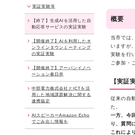
実証実験等
概要
【終了】生成AIを活用した自
動応答サービスの実証実験
当市では
【開催終了】AIを利用したオ
いますが
ンラインタウンミーティング
の実証実験
実験を行
ご参加・
【開催終了】アーバンイノベ
ーション春日井
【実証
中部電力株式会社とICTを活
用した地域課題解決に関する
従来の自
連携協定
た。
AIスピーカーAmazon Echo
一方、今
でごみ出し情報を
り、質問
これによ