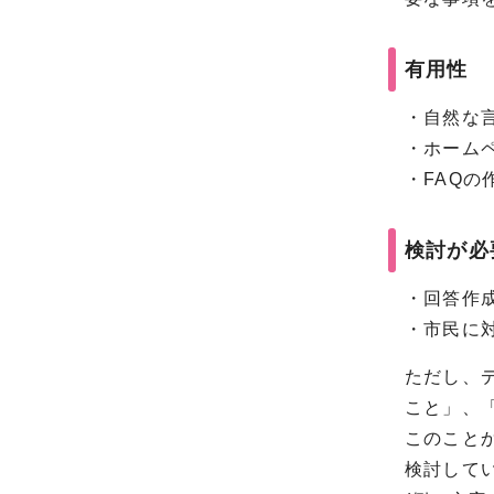
有用性
・自然な
・ホーム
・FAQ
検討が必
・回答作
・市民に
ただし、
こと」、
このこと
検討して