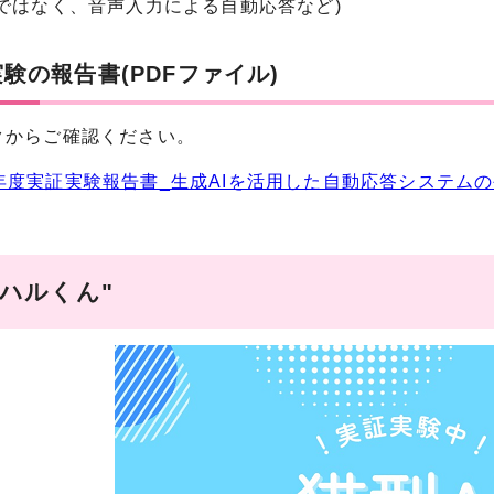
字ではなく、音声入力による自動応答など)
験の報告書(PDFファイル)
クからご確認ください。
4年度実証実験報告書_生成AIを活用した自動応答システムの公
”ハルくん"