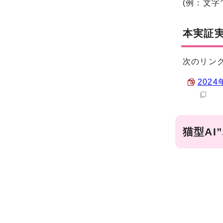
(例：文
本実証実
次のリン
202
猫型AI